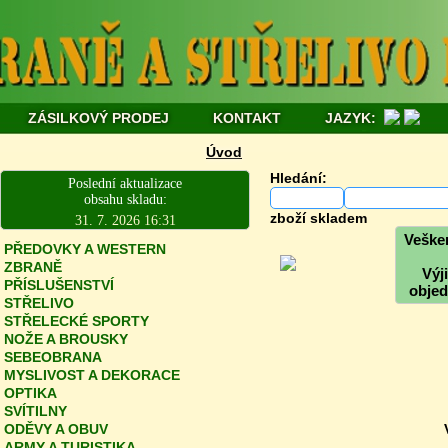
ZÁSILKOVÝ PRODEJ
KONTAKT
JAZYK:
Úvod
Hledání:
Poslední aktualizace
obsahu skladu:
zboží skladem
31. 7. 2026 16:31
Vešker
PŘEDOVKY A WESTERN
ZBRANĚ
Výj
PŘÍSLUŠENSTVÍ
objed
STŘELIVO
STŘELECKÉ SPORTY
NOŽE A BROUSKY
SEBEOBRANA
MYSLIVOST A DEKORACE
OPTIKA
SVÍTILNY
ODĚVY A OBUV
ARMY A TURISTIKA