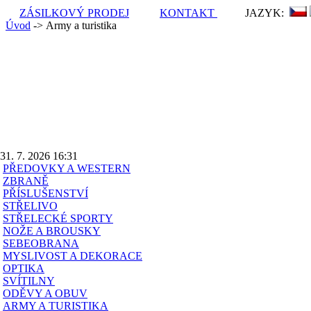
ZÁSILKOVÝ PRODEJ
KONTAKT
JAZYK:
Úvod
-> Army a turistika
Poslední aktualizace
obsahu skladu:
31. 7. 2026 16:31
PŘEDOVKY A WESTERN
ZBRANĚ
PŘÍSLUŠENSTVÍ
STŘELIVO
STŘELECKÉ SPORTY
NOŽE A BROUSKY
SEBEOBRANA
MYSLIVOST A DEKORACE
OPTIKA
SVÍTILNY
ODĚVY A OBUV
ARMY A TURISTIKA