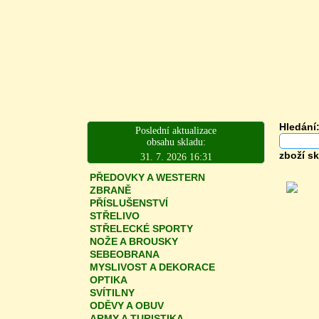
Hledání
Poslední aktualizace
obsahu skladu:
zboží s
31. 7. 2026 16:31
PŘEDOVKY A WESTERN
ZBRANĚ
PŘÍSLUŠENSTVÍ
STŘELIVO
STŘELECKÉ SPORTY
NOŽE A BROUSKY
SEBEOBRANA
MYSLIVOST A DEKORACE
OPTIKA
SVÍTILNY
ODĚVY A OBUV
ARMY A TURISTIKA