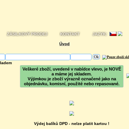
ZÁSILKOVÝ PRODEJ
KONTAKT
JAZYK:
Úvod
:
kladem
Veškeré zboží, uvedené v nabídce vlevo, je NOVÉ
a máme jej skladem.
Výjimkou je zboží výrazně označené jako na
objednávku, komisní, použité nebo repasované.
Výdej balíků DPD - nelze platit kartou !