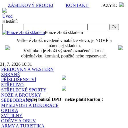
ZÁSILKOVÝ PRODEJ
KONTAKT
JAZYK:
Úvod
Hledání:
Pouze zboží skladem
Veškeré zboží, uvedené v nabídce vlevo, je NOVÉ a
máme jej skladem.
Výjimkou je zboží výrazně označené jako na
Poslední aktualizace
objednávku, komisní, použité nebo repasované.
obsahu skladu:
31. 7. 2026 16:31
PŘEDOVKY A WESTERN
ZBRANĚ
PŘÍSLUŠENSTVÍ
STŘELIVO
STŘELECKÉ SPORTY
NOŽE A BROUSKY
Výdej balíků DPD - nelze platit kartou !
SEBEOBRANA
MYSLIVOST A DEKORACE
OPTIKA
SVÍTILNY
ODĚVY A OBUV
ARMY A TURISTIKA