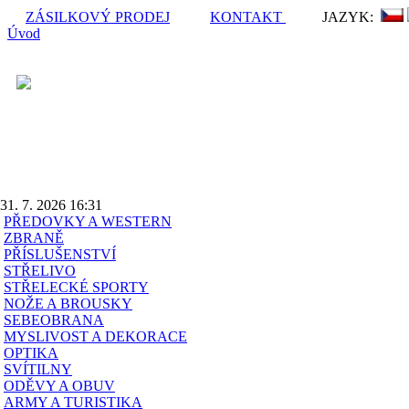
ZÁSILKOVÝ PRODEJ
KONTAKT
JAZYK:
Úvod
Poslední aktualizace
obsahu skladu:
31. 7. 2026 16:31
PŘEDOVKY A WESTERN
ZBRANĚ
PŘÍSLUŠENSTVÍ
STŘELIVO
STŘELECKÉ SPORTY
NOŽE A BROUSKY
SEBEOBRANA
MYSLIVOST A DEKORACE
OPTIKA
SVÍTILNY
ODĚVY A OBUV
ARMY A TURISTIKA