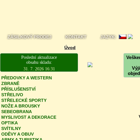
ZÁSILKOVÝ PRODEJ
KONTAKT
JAZYK:
Úvod
Vešker
Poslední aktualizace
obsahu skladu:
Výj
31. 7. 2026 16:31
objed
PŘEDOVKY A WESTERN
ZBRANĚ
PŘÍSLUŠENSTVÍ
STŘELIVO
STŘELECKÉ SPORTY
NOŽE A BROUSKY
SEBEOBRANA
MYSLIVOST A DEKORACE
OPTIKA
SVÍTILNY
ODĚVY A OBUV
ARMY A TURISTIKA